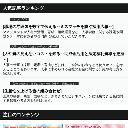
人気記事ランキング
ナレッジBOX
[職場の雰囲気を数字で伝える～ミスマッチを防ぐ採用広報～]
マネジメントや人材の活用・育成、組織運営など、人事労務に関する課題や問
題をテーマに有識者や専門家に解説していただきます。
人事のための「お金」の学び／小橋一輝
[人件費の見えないコストを知る～助成金活用と法定福利費率を把握
～]
人事の仕事（採用・定着・育成など）は、「会社のお金をどう使うか？」を考
えることでもあります。人事に求められる会社のお金に関する知識や考え方を
解説します。
【1分で読める】仕事に活かす色彩心理学（武田みはる）
[生産性を上げる色の組み合わせ]
営業や接客、商談、面接など、さまざまなビジネスシーンに活用できる色に関
する知識や考え方を解説します。
注目のコンテンツ