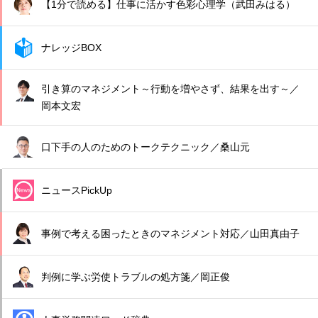
【1分で読める】仕事に活かす色彩心理学（武田みはる）
ナレッジBOX
引き算のマネジメント～行動を増やさず、結果を出す～／
岡本文宏
口下手の人のためのトークテクニック／桑山元
ニュースPickUp
事例で考える困ったときのマネジメント対応／山田真由子
判例に学ぶ労使トラブルの処方箋／岡正俊