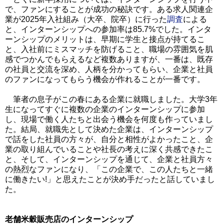
で、ファンにすることが成功の秘訣です。ある求人関連企
業が2025年入社組み（大卒、院卒）に行った
調査
による
と、インターンシップへの参加率は85.7%でした。インタ
ーンシップのメリットは、早期に学生と接点が持てるこ
と、入社前にミスマッチを防げること、職場の雰囲気を肌
感でつかんでもらえるなど複数ありますが、一番は、既存
の社員と交流を深め、人柄を分かってもらい、企業と社員
のファンになってもらう機会が作れることが一番です。
筆者の息子がこの春にある企業に就職しました。大学3年
生になってすぐに複数の企業のインターンシップに参加
し、現場で働く人たちと出会う機会を何度も作っていまし
た。結局、就職先として決めた企業は、インターンシップ
で話をした社員の方々が、自分と相性がよかったこと、企
業の取り組んでいることや社長の考えに深く共感できたこ
と、そして、インターンシップを通じて、企業と社員方々
の熱烈なファンになり、「この企業で、この人たちと一緒
に働きたい!」と思えたことが決め手だったと話していまし
た。
老舗米穀販売店のインターンシップ