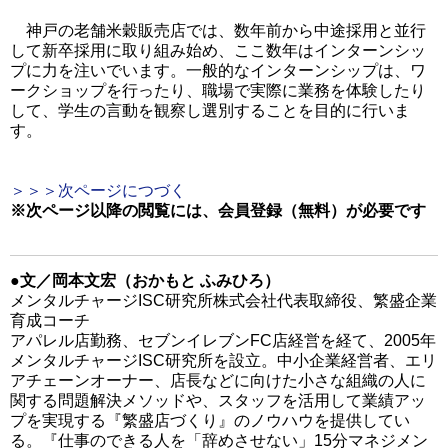
神戸の老舗米穀販売店では、数年前から中途採用と並行
して新卒採用に取り組み始め、ここ数年はインターンシッ
プに力を注いでいます。一般的なインターンシップは、ワ
ークショップを行ったり、職場で実際に業務を体験したり
して、学生の言動を観察し選別することを目的に行いま
す。
＞＞＞次ページにつづく
※次ページ以降の閲覧には、会員登録（無料）
が必要です
●文／岡本文宏（おかもと ふみひろ）
メンタルチャージISC研究所株式会社代表取締役、繁盛企業
育成コーチ
アパレル店勤務、セブンイレブンFC店経営を経て、2005年
メンタルチャージISC研究所を設立。中小企業経営者、エリ
アチェーンオーナー、店長などに向けた小さな組織の人に
関する問題解決メソッドや、スタッフを活用して業績アッ
プを実現する『繁盛店づくり』のノウハウを提供してい
る。『仕事のできる人を「辞めさせない」15分マネジメン