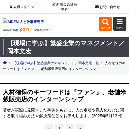
新規会員登録
会員ログイン
お問い合わせ
（無料）


8017
SEARCH
MENU
記事配信中！
2026.08.07(Fri)
【現場に学ぶ】繁盛企業のマネジメント／
岡本文宏
【現場に学ぶ】繁盛企業のマネジメント／岡本文宏一覧
人材確保のキ
ーワードは『ファン』、老舗米穀販売店のインターンシップ
人材確保のキーワードは『ファン』、老舗米
穀販売店のインターンシップ
著者が実際に見聞きした事例をもとに、人の定着や戦力化などに関
する取り組み方法や解決策などをお伝えします。(2025年5月13日)
<
1
2
>