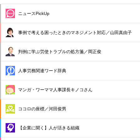
ニュースPickUp
事例で考える困ったときのマネジメント対応／山田真由子
判例に学ぶ労使トラブルの処方箋／岡正俊
人事労務関連ワード辞典
マンガ・ワーママ人事課長キノコさん
ココロの座標／河田俊男
【企業に聞く】人が活きる組織