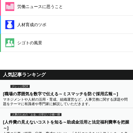
労働ニュースに思うこと
人材育成のツボ
シゴトの風景
人気記事ランキング
ナレッジBOX
[職場の雰囲気を数字で伝える～ミスマッチを防ぐ採用広報～]
マネジメントや人材の活用・育成、組織運営など、人事労務に関する課題や問
題をテーマに有識者や専門家に解説していただきます。
人事のための「お金」の学び／小橋一輝
[人件費の見えないコストを知る～助成金活用と法定福利費率を把握
～]