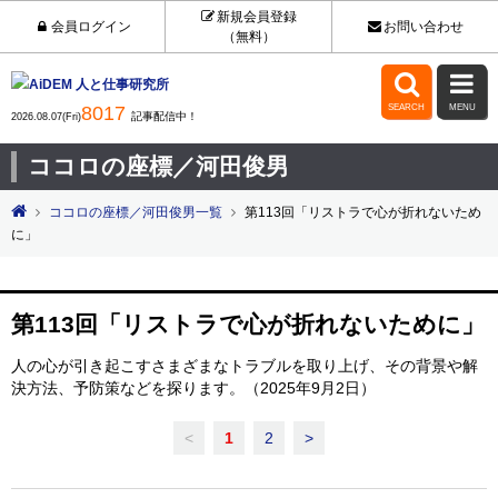
新規会員登録
会員ログイン
お問い合わせ
（無料）


8017
SEARCH
MENU
記事配信中！
2026.08.07(Fri)
ココロの座標／河田俊男
ココロの座標／河田俊男一覧
第113回「リストラで心が折れないため
に」
第113回「リストラで心が折れないために」
人の心が引き起こすさまざまなトラブルを取り上げ、その背景や解
決方法、予防策などを探ります。（2025年9月2日）
<
1
2
>