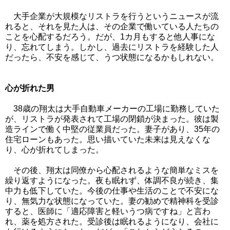
大手企業が大規模なリストラを行うというニュースが流
れると、それを見た人は、その企業で働いている人たちの
ことを心配するだろう。だが、1カ月もすると他人事にな
り、忘れてしまう。しかし、過去にリストラを経験した人
だったら、不安を感じて、うつ状態になるかもしれない。
心が折れた男
38歳の翔太は大手自動車メーカーの工場に勤務していた
が、リストラが発表されて工場の閉鎖が決まった。彼は製
造ラインで働く中堅の従業員だった。妻子があり、35年の
住宅ローンもあった。思い描いていた未来は見えなくな
り、心が折れてしまった。
その後、翔太は同僚から心配されるような簡単なミスを
繰り返すようになった。夜も眠れず、体調不良が続き、集
中力も低下していた。今後の仕事や生活のことで不安にな
り、無気力な状態になっていた。妻の勧めで精神科を受診
すると、医師に「適応障害と軽いうつ病ですね」と言わ
れ、薬を処方された。受診後は眠れるようになり、会社に