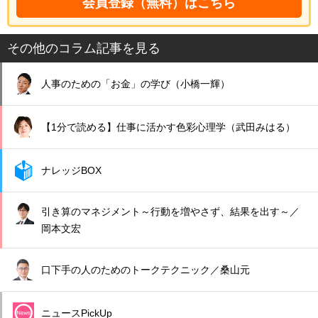
会員登録（無料）はこちら
その他のコラム記事を見る
人事のための「お金」の学び（小橋一輝）
【1分で読める】仕事に活かす色彩心理学（武田みはる）
ナレッジBOX
引き算のマネジメント～行動を増やさず、結果を出す～／
岡本文宏
口下手の人のためのトークテクニック／桑山元
ニュースPickUp