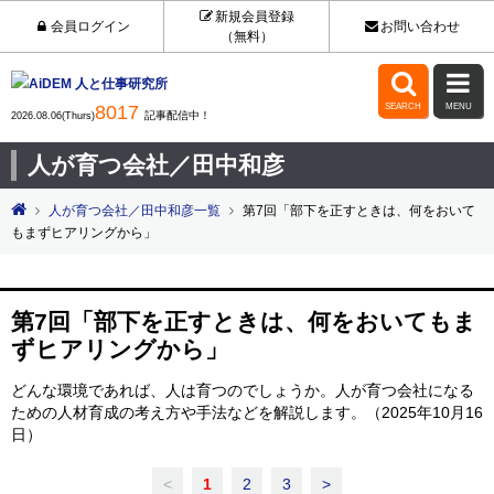
新規会員登録
会員ログイン
お問い合わせ
（無料）


8017
SEARCH
MENU
記事配信中！
2026.08.06(Thurs)
人が育つ会社／田中和彦
人が育つ会社／田中和彦一覧
第7回「部下を正すときは、何をおいて
もまずヒアリングから」
第7回「部下を正すときは、何をおいてもま
ずヒアリングから」
どんな環境であれば、人は育つのでしょうか。人が育つ会社になる
ための人材育成の考え方や手法などを解説します。（2025年10月16
日）
<
1
2
3
>