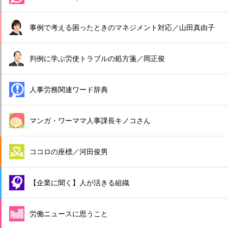
事例で考える困ったときのマネジメント対応／山田真由子
判例に学ぶ労使トラブルの処方箋／岡正俊
人事労務関連ワード辞典
マンガ・ワーママ人事課長キノコさん
ココロの座標／河田俊男
【企業に聞く】人が活きる組織
労働ニュースに思うこと