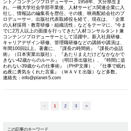
ント／コンテンツプロデューサー。1958年、大分県生ま
れ。一橋大学社会学部卒業後、人材サービス関連企業に入
社し、情報誌の編集長を歴任。その後、映画配給会社のプ
ロデューサー、出版社代表取締役を経て、現在は、「企業
の人材採用・教育研修・組織活性」などをテーマに、“今ま
でに2万人以上の面接を行ってきた”人材コンサルタント兼
コンテンツプロデューサーとして活躍中。新入社員研修、
キャリアデザイン研修、管理職研修などの講師や講演は、
年間100回以上。著書に、『課長の時間術』『課長の会話
術』（日本実業出版社）、『あたりまえだけどなかなかで
きない42歳からのルール』（明日香出版社）、『時間に追
われない39歳からの仕事術』（PHP文庫）、『仕事で眠れ
ぬ夜に勇気をくれた言葉』（ＷＡＶＥ出版）など多数。
連絡先：info@planet-5.com
<
1
2
3
>
この記事のキーワード