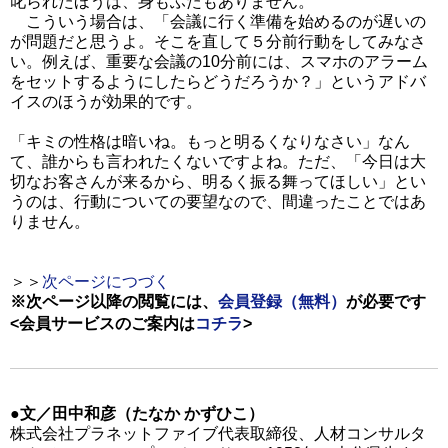
叱られたほうは、身もふたもありません。
こういう場合は、「会議に行く準備を始めるのが遅いの
が問題だと思うよ。そこを直して５分前行動をしてみなさ
い。例えば、重要な会議の10分前には、スマホのアラーム
をセットするようにしたらどうだろうか？」というアドバ
イスのほうが効果的です。
「キミの性格は暗いね。もっと明るくなりなさい」なん
て、誰からも言われたくないですよね。ただ、「今日は大
切なお客さんが来るから、明るく振る舞ってほしい」とい
うのは、行動についての要望なので、間違ったことではあ
りません。
＞＞
次ページにつづく
※次ページ以降の閲覧には、
会員登録（無料）
が必要です
<会員サービスのご案内は
コチラ
>
●文／田中和彦（たなか かずひこ）
株式会社プラネットファイブ代表取締役、人材コンサルタ