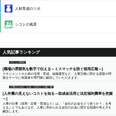
人材育成のツボ
シゴトの風景
人気記事ランキング
ナレッジBOX
[職場の雰囲気を数字で伝える～ミスマッチを防ぐ採用広報～]
マネジメントや人材の活用・育成、組織運営など、人事労務に関する課題や問
題をテーマに有識者や専門家に解説していただきます。
人事のための「お金」の学び／小橋一輝
[人件費の見えないコストを知る～助成金活用と法定福利費率を把握
～]
人事の仕事（採用・定着・育成など）は、「会社のお金をどう使うか？」を考
えることでもあります。人事に求められる会社のお金に関する知識や考え方を
解説します。