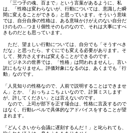
「三つ子の魂、百まで」という言葉があるように、私
は、「性格は変わらないが、行動については、意識した瞬
間に変えることができる」と思っています。
そういう意味
では、自分自身の性格は、ある意味かけがえのない自分だ
けのもの…つまり個性そのものなので、それは大事にすべ
きものだとも思っています。
ただ、望ましい行動については、自分でも「そうすべき
だな」と思ったら、すぐにでも変える必要があります。そ
して、努力さえすれば変えることができるのです。
ビジネスの世界では、「性格」は問われませんし、言い
訳にもなりません。評価対象になるのは、あくまでも「行
動」なのです。
「人見知りの性格なので、人前で説明することはできませ
ん」とか、「おっちょこちょいなので、計算ミスします
が、許してください」とは言えないのです。
なので、上司が部下を正す場合は、性格に言及するので
はなく、行動レベルで具体的なアドバイスをすることが望
まれます。
「どんくさいから会議に遅刻するんだ！」と叱られても、