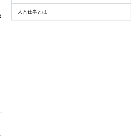
人と仕事とは
満
こ
全