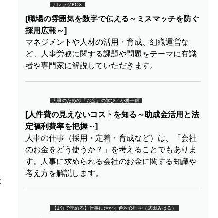
ナレッジBOX
[職場の雰囲気を数字で伝える～ミスマッチを防ぐ
採用広報～]
マネジメントや人材の活用・育成、組織運営な
ど、人事労務に関する課題や問題をテーマに有識
者や専門家に解説していただきます。
人事のための「お金」の学び／小橋一輝
[人件費の見えないコストを知る～助成金活用と法
定福利費率を把握～]
人事の仕事（採用・定着・育成など）は、「会社
のお金をどう使うか？」を考えることでもありま
す。人事に求められる会社のお金に関する知識や
考え方を解説します。
に
【1分で読める】仕事に活かす色彩心理学（武田みはる）