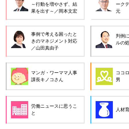
～行動を増やさず、結
ーク
果を出す～／岡本文宏
元
事例で考える困ったと
判例
きのマネジメント対応
ルの
／山田真由子
マンガ・ワーママ人事
ココ
課長キノコさん
男
労働ニュースに思うこ
人材
と