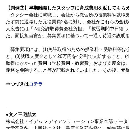
【判例③】早期離職したスタッフに育成費用を返してもらえ
タクシー会社に就職し、会社から教習所の授業料や就職支
たす前に退職した元従業員2名に対し、会社がこれらの金
人広告には「2種免許取得費会社負担」「教習期間中日給1
た。面接担当官が、募集要項に基づいて一通り待遇の説明
募集要項には、(1)免許取得のための授業料・受験料等は会
と、(3)就職支度金として20万円を4分割で支給すること、
取得にかかった費用（学校費用・教習費）および支度金は、
義務を免除すること等が記載されていました。その後、元
⇒つづきは
コチラ
●文／三宅航太
株式会社アイデム メディアソリューション事業本部 デー
大学卒業後、出版社に入社。書店営業部を経て、編集部に