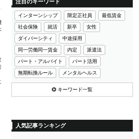
注目のキーワード
インターンシップ
限定正社員
最低賃金
疑
社会保険
就活
新卒
女性
本
ダイバーシティ
中途採用
同一労働同一賃金
内定
派遣法
役
パート・アルバイト
パート活用
労
無期転換ルール
メンタルヘルス
に
キーワード一覧
人気記事ランキング