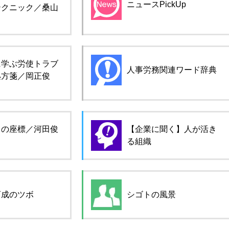
ニュースPickUp
テクニック／桑山
に学ぶ労使トラブ
人事労務関連ワード辞典
処方箋／岡正俊
ロの座標／河田俊
【企業に聞く】人が活き
る組織
育成のツボ
シゴトの風景