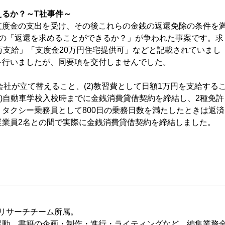
るか？～T社事件～
度金の支出を受け、その後これらの金銭の返還免除の条件を
銭の「返還を求めることができるか？」が争われた事案です。求
万支給」「支度金20万円住宅提供可」などと記載されていまし
を行いましたが、同要項を交付しませんでした。
社が立て替えること、(2)教習費として日額1万円を支給する
(4)自動車学校入校時までに金銭消費貸借契約を締結し、2種免許
タクシー乗務員として800日の乗務日数を満たしたときは返済
従業員2名との間で実際に金銭消費貸借契約を締結しました。
タリサーチチーム所属。
異動。書籍の企画・制作・進行・ライティングなど、編集業務