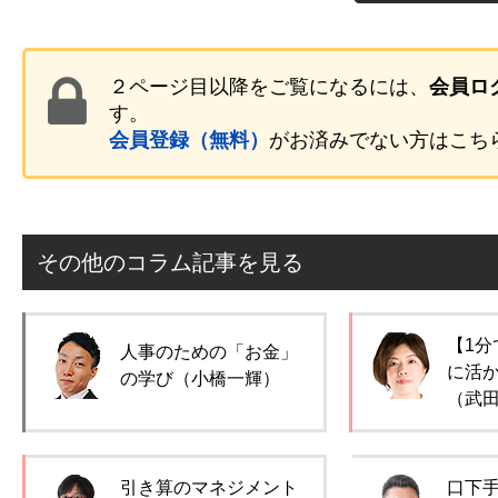
２ページ目以降をご覧になるには、
会員ロ
す。
会員登録（無料）
がお済みでない方はこち
その他のコラム記事を見る
【1分
人事のための「お金」
に活
の学び（小橋一輝）
（武
引き算のマネジメント
口下