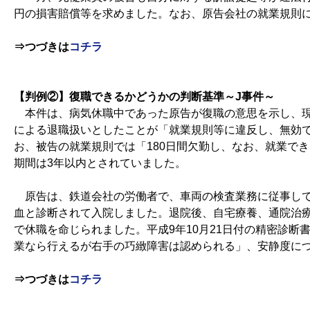
円の損害賠償等を求めました。なお、原告会社の就業規則
⇒つづきは
コチラ
【判例②】復職できるかどうかの判断基準～J事件～
本件は、病気休職中であった原告が復職の意思を示し、現
による退職扱いとしたことが「就業規則等に違反し、無効
お、被告の就業規則では「180日間欠勤し、なお、就業で
期間は3年以内とされていました。
原告は、鉄道会社の労働者で、車両の検査業務に従事して
血と診断されて入院しました。退院後、自宅療養、通院治療を
で休職を命じられました。平成9年10月21日付の精密診断書には
業なら行えるが右手の巧緻障害は認められる」、安静度に
⇒つづきは
コチラ