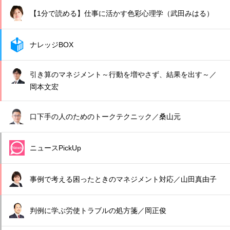
【1分で読める】仕事に活かす色彩心理学（武田みはる）
ナレッジBOX
引き算のマネジメント～行動を増やさず、結果を出す～／
岡本文宏
口下手の人のためのトークテクニック／桑山元
ニュースPickUp
事例で考える困ったときのマネジメント対応／山田真由子
判例に学ぶ労使トラブルの処方箋／岡正俊