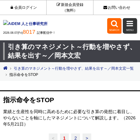
新規会員登録
会員ログイン
お問い合わせ
（無料）


8017
SEARCH
MENU
記事配信中！
2026.08.07(Fri)
引き算のマネジメント～行動を増やさず、
結果を出す～／岡本文宏
引き算のマネジメント～行動を増やさず、結果を出す～／岡本文宏一覧
指示命令をSTOP
指示命令をSTOP
業績と生産性を同時に高めるために必要な引き算の発想に着目し、
やらないことを軸にしたマネジメントについて解説します。（2026
年5月21日）
<
1
2
>