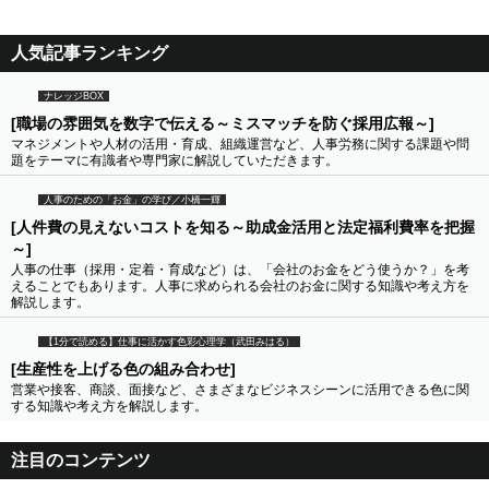
人気記事ランキング
ナレッジBOX
[職場の雰囲気を数字で伝える～ミスマッチを防ぐ採用広報～]
マネジメントや人材の活用・育成、組織運営など、人事労務に関する課題や問
題をテーマに有識者や専門家に解説していただきます。
人事のための「お金」の学び／小橋一輝
[人件費の見えないコストを知る～助成金活用と法定福利費率を把握
～]
人事の仕事（採用・定着・育成など）は、「会社のお金をどう使うか？」を考
えることでもあります。人事に求められる会社のお金に関する知識や考え方を
解説します。
【1分で読める】仕事に活かす色彩心理学（武田みはる）
[生産性を上げる色の組み合わせ]
営業や接客、商談、面接など、さまざまなビジネスシーンに活用できる色に関
する知識や考え方を解説します。
注目のコンテンツ