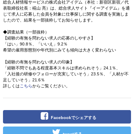
総合人材情報サービスの株式会社アイデム（本社：新宿区新宿／代
表取締役社長：椛山 亮）は、総合求人サイト『イーアイデム』を通
じて求人に応募した会員を対象に仕事探しに関する調査を実施しま
したので、結果を一部抜粋してお知らせします。
◆調査結果（一部抜粋）
【経験の有無を問わない求人の応募のしやすさ】
「はい」90.8％、「いいえ」9.2％
希望の雇用形態別や年代別にみても傾向は大きく変わらない
【経験の有無を問わない求人の印象】
「経験不問でもある程度基本スキルは求められそう」24.1％、
「入社後の研修やフォローが充実していそう」23.5％、「人材が不
足していそう」21.6％
詳しくは
こちら
からご覧ください。
Facebookでシェアする