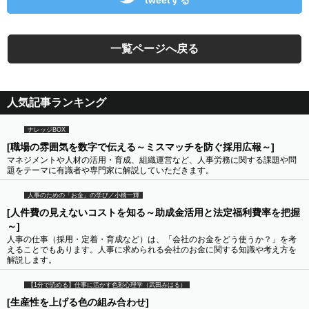
tweetする
一覧ページへ戻る
人気記事ランキング
ナレッジBOX
[職場の雰囲気を数字で伝える～ミスマッチを防ぐ採用広報～]
マネジメントや人材の活用・育成、組織運営など、人事労務に関する課題や問
題をテーマに有識者や専門家に解説していただきます。
人事のための「お金」の学び／小橋一輝
[人件費の見えないコストを知る～助成金活用と法定福利費率を把握
～]
人事の仕事（採用・定着・育成など）は、「会社のお金をどう使うか？」を考
えることでもあります。人事に求められる会社のお金に関する知識や考え方を
解説します。
【1分で読める】仕事に活かす色彩心理学（武田みはる）
[生産性を上げる色の組み合わせ]