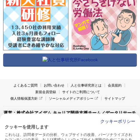
よくあるご質問
お問い合わせ
人と仕事研究所とは
会員規約
新規会員登録
サイトのご利用について
個人情報保護方針
ソーシャルメディアポリシー
サイトマップ
運営：株式会社アイデム キャリア開発支援チーム／データリサーチ
チーム
クッキーポリシー
クッキーを使用します
〒160-0022 東京都新宿区新宿1-4-10
これらは、訪問者データの分析、ウェブサイトの改善、パーソナライズされ
アイデム本社ビル TEL:03-5269-6020
たコンテンツの表示、および素晴らしいウェブサイト体験のためにこれらを