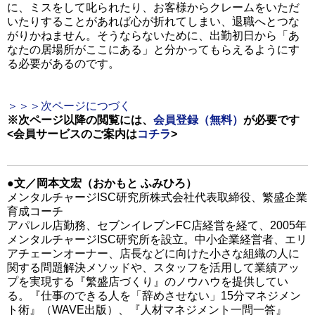
に、ミスをして叱られたり、お客様からクレームをいただ
いたりすることがあれば心が折れてしまい、退職へとつな
がりかねません。そうならないために、出勤初日から「あ
なたの居場所がここにある」と分かってもらえるようにす
る必要があるのです。
＞＞＞次ページにつづく
※次ページ以降の閲覧には、
会員登録（無料）
が必要です
<会員サービスのご案内は
コチラ
>
●文／岡本文宏（おかもと ふみひろ）
メンタルチャージISC研究所株式会社代表取締役、繁盛企業
育成コーチ
アパレル店勤務、セブンイレブンFC店経営を経て、2005年
メンタルチャージISC研究所を設立。中小企業経営者、エリ
アチェーンオーナー、店長などに向けた小さな組織の人に
関する問題解決メソッドや、スタッフを活用して業績アッ
プを実現する『繁盛店づくり』のノウハウを提供してい
る。『仕事のできる人を「辞めさせない」15分マネジメン
ト術』（WAVE出版）、『人材マネジメント一問一答』