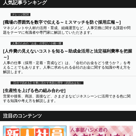
人気記事ランキング
ナレッジBOX
[職場の雰囲気を数字で伝える～ミスマッチを防ぐ採用広報～]
マネジメントや人材の活用・育成、組織運営など、人事労務に関する課題や問
題をテーマに有識者や専門家に解説していただきます。
人事のための「お金」の学び／小橋一輝
[人件費の見えないコストを知る～助成金活用と法定福利費率を把握
～]
人事の仕事（採用・定着・育成など）は、「会社のお金をどう使うか？」を考
えることでもあります。人事に求められる会社のお金に関する知識や考え方を
解説します。
【1分で読める】仕事に活かす色彩心理学（武田みはる）
[生産性を上げる色の組み合わせ]
営業や接客、商談、面接など、さまざまなビジネスシーンに活用できる色に関
する知識や考え方を解説します。
注目のコンテンツ