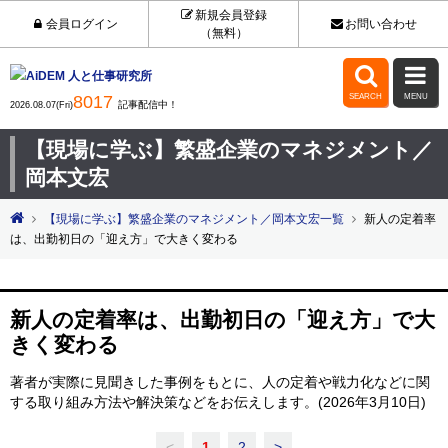
新規会員登録
会員ログイン
お問い合わせ
（無料）


8017
SEARCH
MENU
記事配信中！
2026.08.07(Fri)
【現場に学ぶ】繁盛企業のマネジメント／
岡本文宏
【現場に学ぶ】繁盛企業のマネジメント／岡本文宏一覧
新人の定着率
は、出勤初日の「迎え方」で大きく変わる
新人の定着率は、出勤初日の「迎え方」で大
きく変わる
著者が実際に見聞きした事例をもとに、人の定着や戦力化などに関
する取り組み方法や解決策などをお伝えします。(2026年3月10日)
<
1
2
>