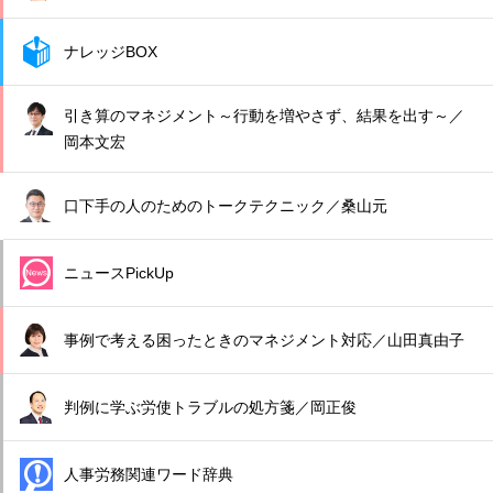
ナレッジBOX
引き算のマネジメント～行動を増やさず、結果を出す～／
岡本文宏
口下手の人のためのトークテクニック／桑山元
ニュースPickUp
事例で考える困ったときのマネジメント対応／山田真由子
判例に学ぶ労使トラブルの処方箋／岡正俊
人事労務関連ワード辞典