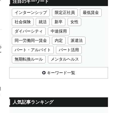
注目のキーワード
インターンシップ
限定正社員
最低賃金
社会保険
就活
新卒
女性
ダイバーシティ
中途採用
同一労働同一賃金
内定
派遣法
あ
パート・アルバイト
パート活用
ー
無期転換ルール
メンタルヘルス
キーワード一覧
開
き
人気記事ランキング