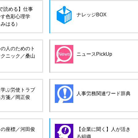
で読める】仕事
ナレッジBOX
かす色彩心理学
田みはる）
手の人のためのト
ニュースPickUp
テクニック／桑山
に学ぶ労使トラブ
人事労務関連ワード辞典
処方箋／岡正俊
ロの座標／河田俊
【企業に聞く】人が活き
る組織