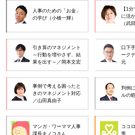
【1分
人事のための「お金」
に活
の学び（小橋一輝）
（武
引き算のマネジメント
口下
～行動を増やさず、結
ーク
果を出す～／岡本文宏
元
事例で考える困ったと
判例
きのマネジメント対応
ルの
／山田真由子
マンガ・ワーママ人事
ココ
課長キノコさん
男