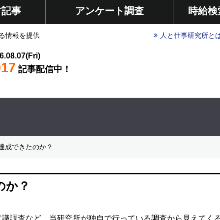
材記事
アンケート調査
時給検
る情報を提供
人と仕事研究所と
6.08.07(Fri)
017
記事配信中！
達成できたのか？
のか？
意識調査など、当研究所が独自で行っている調査から見えてく