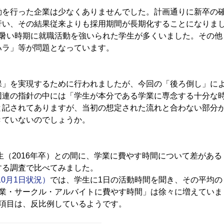
を行った企業は少なくありませんでした。計画通りに新卒の
行い、その結果従来よりも採用期間が長期化することになりま
の暑い時期に就職活動を強いられた学生が多くいました。その他
ハラ」等が問題となっています。
」を実現するために行われましたが、今回の「後ろ倒し」に
団連の指針の中には「学生が本分である学業に専念する十分な
と記されてありますが、当初の想定された流れと合わない部分
きていないのでしょうか。
生（2016年卒）との間に、学業に費やす時間について差がある
する調査で比べてみました。
10月1日状況）
では、学生に1日の活動時間を聞き、その平均の
学業・サークル・アルバイトに費やす時間」は徐々に増えていま
項目は、反比例しているようです。