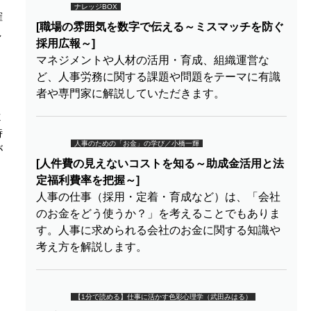
ナレッジBOX
確
[職場の雰囲気を数字で伝える～ミスマッチを防ぐ
し
採用広報～]
マネジメントや人材の活用・育成、組織運営な
ど、人事労務に関する課題や問題をテーマに有識
者や専門家に解説していただきます。
よ
時
人事のための「お金」の学び／小橋一輝
が
[人件費の見えないコストを知る～助成金活用と法
定福利費率を把握～]
人事の仕事（採用・定着・育成など）は、「会社
のお金をどう使うか？」を考えることでもありま
す。人事に求められる会社のお金に関する知識や
考え方を解説します。
【1分で読める】仕事に活かす色彩心理学（武田みはる）