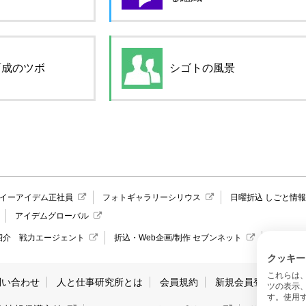
育成のツボ
シゴトの風景
イーアイデム正社員
フォトギャラリーシリウス
日曜折込 しごと情
アイデムグローバル
紹介 戦力エージェント
折込・Web企画/制作 セブンネット
愛媛県の
クッキー
これらは
問い合わせ
人と仕事研究所とは
会員規約
新規会員登録
サ
ツの表示
す。使用す