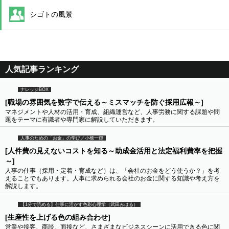
シゴトの風景
人気記事ランキング
ナレッジBOX
[職場の雰囲気を数字で伝える～ミスマッチを防ぐ採用広報～]
マネジメントや人材の活用・育成、組織運営など、人事労務に関する課題や問
題をテーマに有識者や専門家に解説していただきます。
人事のための「お金」の学び／小橋一輝
[人件費の見えないコストを知る～助成金活用と法定福利費率を把握
～]
人事の仕事（採用・定着・育成など）は、「会社のお金をどう使うか？」を考
えることでもあります。人事に求められる会社のお金に関する知識や考え方を
解説します。
【1分で読める】仕事に活かす色彩心理学（武田みはる）
[生産性を上げる色の組み合わせ]
営業や接客、商談、面接など、さまざまなビジネスシーンに活用できる色に関