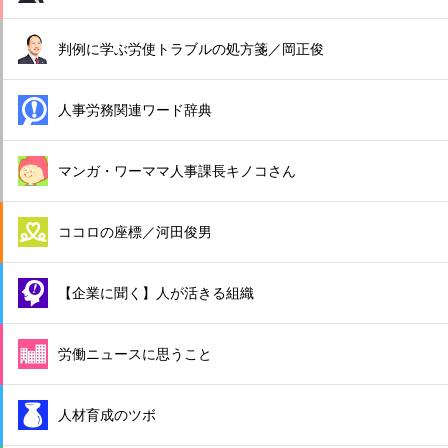
判例に学ぶ労使トラブルの処方箋／岡正俊
人事労務関連ワード辞典
マンガ・ワーママ人事課長キノコさん
ココロの座標／河田俊男
【企業に聞く】人が活きる組織
労働ニュースに思うこと
人材育成のツボ