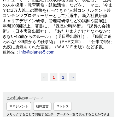
の人材採用・教育研修・組織活性」などをテーマに、“今ま
でに2万人以上の面接を行ってきた”人材コンサルタント兼
コンテンツプロデューサーとして活躍中。新入社員研修、
キャリアデザイン研修、管理職研修などの講師や講演は、
年間100回以上。著書に、『課長の時間術』『課長の会話
術』（日本実業出版社）、『あたりまえだけどなかなかで
きない42歳からのルール』（明日香出版社）、『時間に追
われない39歳からの仕事術』（PHP文庫）、『仕事で眠れ
ぬ夜に勇気をくれた言葉』（ＷＡＶＥ出版）など多数。
連絡先：
info@planet-5.com
<
1
2
>
この記事のキーワード
マネジメント
組織運営
ストレス
クリックすることで関連する記事・データを一覧で表示することができま