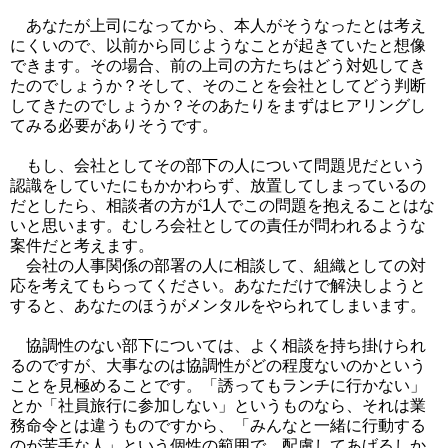
あなたが上司になってから、本人がそうなったとは考え
にくいので、以前から同じようなことが起きていたと想像
できます。その場合、前の上司の方たちはどう対処してき
たのでしょうか？そして、そのことを会社としてどう判断
してきたのでしょうか？そのあたりをまずはヒアリングし
てみる必要がありそうです。
もし、会社としてその部下の人について問題児だという
認識をしていたにもかかわらず、放置してしまっているの
だとしたら、相談者の方が1人でこの問題を抱えることはな
いと思います。むしろ会社としての責任が問われるような
案件だと考えます。
会社の人事関係の部署の人に相談して、組織としての対
応を考えてもらってください。あなただけで解決しようと
すると、あなたのほうがメンタルをやられてしまいます。
協調性のない部下については、よく相談を持ち掛けられ
るのですが、大事なのは協調性がどの程度ないのかという
ことを見極めることです。
「誘ってもランチに行かない」
とか「社員旅行に参加しない」というものなら、それは業
務命令とは違うものですから、「みんなと一緒に行動する
のが苦手な人」という個性の範囲で、配慮してあげるしか