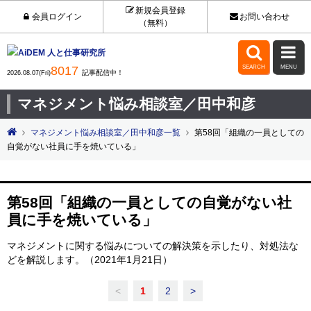
新規会員登録
会員ログイン
お問い合わせ
（無料）


8017
SEARCH
MENU
記事配信中！
2026.08.07(Fri)
マネジメント悩み相談室／田中和彦
マネジメント悩み相談室／田中和彦一覧
第58回「組織の一員としての
自覚がない社員に手を焼いている」
第58回「組織の一員としての自覚がない社
員に手を焼いている」
マネジメントに関する悩みについての解決策を示したり、対処法な
どを解説します。（2021年1月21日）
<
1
2
>