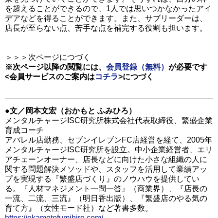
を超えることができるので、1人では思いつかなかったアイ
デアなどを得ることができます。また、サブリーダーは、
店長が至らない点、苦手な点を補完する役割も担います。
＞＞＞次ページにつづく
※次ページ以降の閲覧には、
会員登録（無料）
が必要です
<会員サービスのご案内は
コチラ
>
につづく
●文／岡本文宏（おかもと ふみひろ）
メンタルチャージISC研究所株式会社代表取締役、繁盛企業
育成コーチ
アパレル店勤務、セブンイレブンFC店経営を経て、2005年
メンタルチャージISC研究所を設立。中小企業経営者、エリ
アチェーンオーナー、店長などに向けた小さな組織の人に
関する問題解決メソッドや、スタッフを活用して業績アッ
プを実現する『繁盛店づくり』のノウハウを提供してい
る。『人材マネジメント一問一答』（商業界）、『店長の
一流、二流、三流』（明日香出版）、『繁盛店のやる気の
育て方』（女性モード社）など著書多数。
https://okamotofumihiro.com/