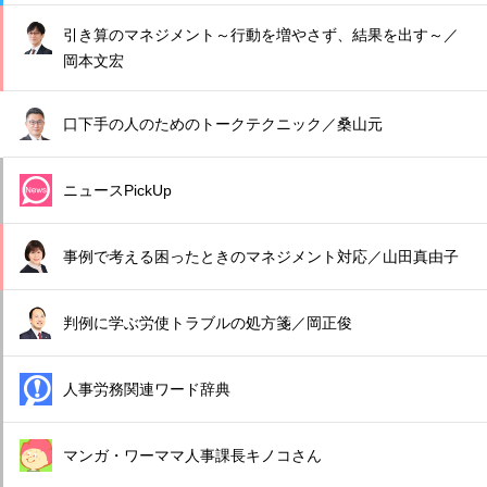
引き算のマネジメント～行動を増やさず、結果を出す～／
岡本文宏
口下手の人のためのトークテクニック／桑山元
ニュースPickUp
事例で考える困ったときのマネジメント対応／山田真由子
判例に学ぶ労使トラブルの処方箋／岡正俊
人事労務関連ワード辞典
マンガ・ワーママ人事課長キノコさん