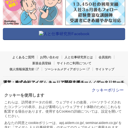
よくあるご質問
お問い合わせ
人と仕事研究所とは
会員規約
新規会員登録
サイトのご利用について
個人情報保護方針
ソーシャルメディアポリシー
サイトマップ
運営：株式会社アイデム キャリア開発支援チーム／データリサーチ
チーム
クッキーポリシー
クッキーを使用します
〒160-0022 東京都新宿区新宿1-4-10
これらは、訪問者データの分析、ウェブサイトの改善、パーソナライズされ
アイデム本社ビル TEL:03-5269-6020
たコンテンツの表示、および素晴らしいウェブサイト体験のためにこれらを
〒550-0005 大阪府大阪市西区西本町1-13-43
配置する場合があります。使用するCookieの詳細については、設定を開いて
アイデム西本町ビル7F TEL:06-7662-2800
ください。
あなたの同意とcookieポリシーは、apj.aidem.co.jp/, seminar.aidem.co.jp/ を
含む「アイデム 人と仕事研究所」のすべてのウェブサイトに適用されます。