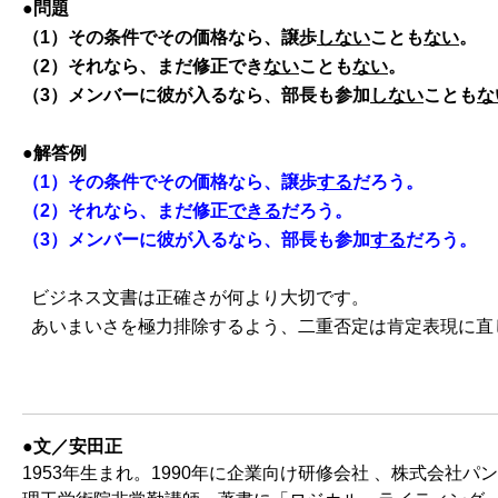
●問題
（1）その条件でその価格なら、譲歩
しない
ことも
ない
。
（2）それなら、まだ修正でき
ない
ことも
ない
。
（3）メンバーに彼が入るなら、部長も参加
しない
ことも
な
●解答例
（1）その条件でその価格なら、譲歩
する
だろう。
（2）それなら、まだ修正
できる
だろう。
（3）メンバーに彼が入るなら、部長も参加
する
だろう。
ビジネス文書は正確さが何より大切です。
あいまいさを極力排除するよう、二重否定は肯定表現に直
●文／安田正
1953年生まれ。1990年に企業向け研修会社 、株式会