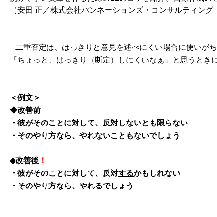
（安田 正／株式会社パンネーションズ・コンサルティング
二重否定は、はっきりと意見を述べにくい場合に使いがち
「ちょっと、はっきり（断定）しにくいなぁ」と思うとき
＜例文＞
◆改善前
・彼がそのことに対して、反対
しない
とも
限らない
・そのやり方なら、
やれない
ことも
ない
でしょう
◆改善後
！
・彼がそのことに対して、反対
する
かもしれない
・そのやり方なら、
やれる
でしょう