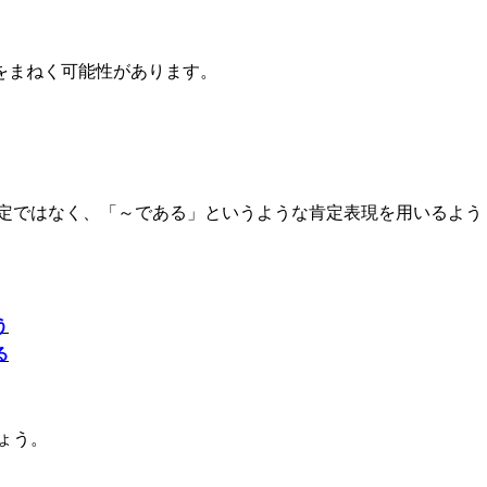
をまねく可能性があります。
定ではなく、「～である」というような肯定表現を用いるよう
う
る
ょう。