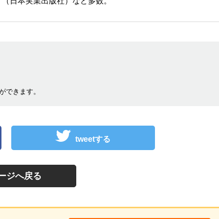
」（日本実業出版社）など多数。
ができます。
tweetする
ージへ戻る