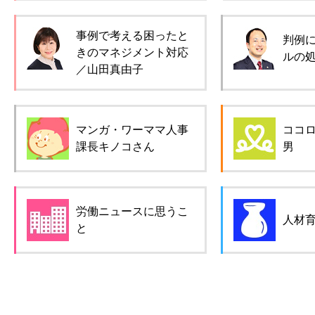
事例で考える困ったと
判例
きのマネジメント対応
ルの
／山田真由子
マンガ・ワーママ人事
ココ
課長キノコさん
男
労働ニュースに思うこ
人材
と