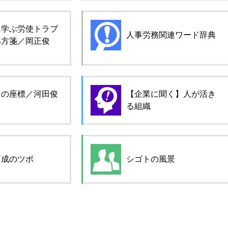
に学ぶ労使トラブ
人事労務関連ワード辞典
処方箋／岡正俊
ロの座標／河田俊
【企業に聞く】人が活き
る組織
育成のツボ
シゴトの風景