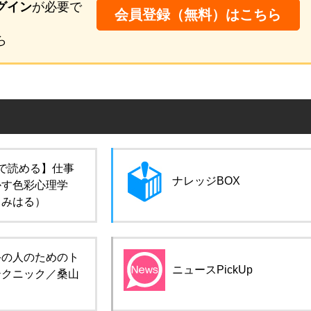
グイン
が必要で
会員登録（無料）はこちら
ら
で読める】仕事
ナレッジBOX
かす色彩心理学
田みはる）
手の人のためのト
ニュースPickUp
テクニック／桑山