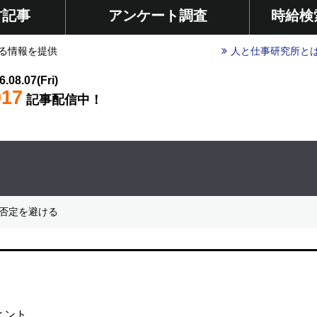
材記事
アンケート調査
時給検
る情報を提供
人と仕事研究所と
6.08.07(Fri)
017
記事配信中！
重否定を避ける
ヒント。