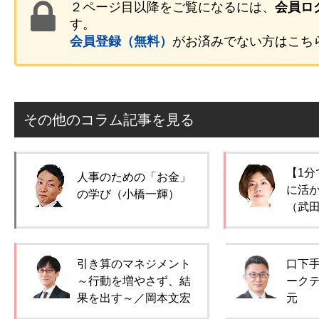
２ページ目以降をご覧になるには、
会員ロ
す。
会員登録（無料）
がお済みでない方はこち
その他のコラム記事を見る
【1分
人事のための「お金」
に活
の学び（小橋一輝）
（武
引き算のマネジメント
口下
～行動を増やさず、結
ーク
果を出す～／岡本文宏
元