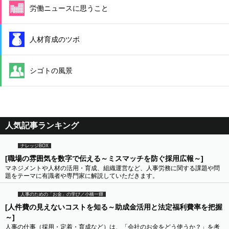
労働ニュースに思うこと
人材育成のツボ
シゴトの風景
人気記事ランキング
ナレッジBOX
[職場の雰囲気を数字で伝える～ミスマッチを防ぐ採用広報～]
マネジメントや人材の活用・育成、組織運営など、人事労務に関する課題や問
題をテーマに有識者や専門家に解説していただきます。
人事のための「お金」の学び／小橋一輝
[人件費の見えないコストを知る～助成金活用と法定福利費率を把握
～]
人事の仕事（採用・定着・育成など）は、「会社のお金をどう使うか？」を考