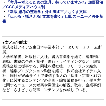
・
『考具―考えるための道具、持っていますか?』加藤昌治
／CCCメディアハウス刊
・
『新版 思考の整理学』外山滋比古／ちくま文庫
・
『伝わる・揺さぶる! 文章を書く』山田ズーニー／PHP新
書
●文／三宅航太
株式会社アイデム東日本事業本部 データリサーチチーム所
属。
大学卒業後、出版社に入社。書店営業部を経て、編集部に
異動。書籍の企画・制作・進行・ライティングなど、編集
業務全般に従事する。同社を退社後、フリーランス編集
者、編集プロダクション勤務を経て、株式会社アイデム入
社。同社がWebサイトで発信する人の「採用・定着・戦力
化」に関するコンテンツの企画・編集業務を担う。働き方
に関するニュースの考察や労働法の解説、取材、企業事例
など、さまざまな記事コンテンツを作成している。