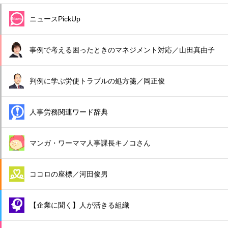
ニュースPickUp
事例で考える困ったときのマネジメント対応／山田真由子
判例に学ぶ労使トラブルの処方箋／岡正俊
人事労務関連ワード辞典
マンガ・ワーママ人事課長キノコさん
ココロの座標／河田俊男
【企業に聞く】人が活きる組織