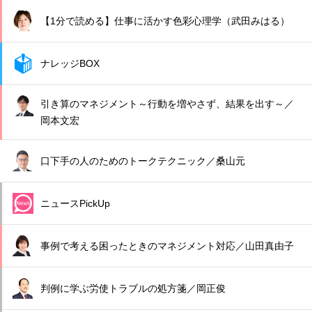
【1分で読める】仕事に活かす色彩心理学（武田みはる）
ナレッジBOX
引き算のマネジメント～行動を増やさず、結果を出す～／
岡本文宏
口下手の人のためのトークテクニック／桑山元
ニュースPickUp
事例で考える困ったときのマネジメント対応／山田真由子
判例に学ぶ労使トラブルの処方箋／岡正俊