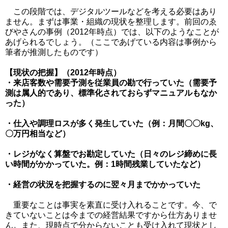
この段階では、デジタルツールなどを考える必要はあり
ません。まずは事業・組織の現状を整理します。前回のゑ
びやさんの事例（2012年時点）では、以下のようなことが
あげられるでしょう。（ここであげている内容は事例から
筆者が推測したものです）
【現状の把握】（2012年時点）
・来店客数や需要予測を従業員の勘で行っていた（需要予
測は属人的であり、標準化されておらずマニュアルもなか
った）
・仕入や調理ロスが多く発生していた（例：月間〇〇kg、
〇万円相当など）
・レジがなく算盤でお勘定していた（日々のレジ締めに長
い時間がかかっていた。例：1時間残業していたなど）
・経営の状況を把握するのに翌々月までかかっていた
重要なことは事実を素直に受け入れることです。今、で
きていないことは今までの経営結果ですから仕方ありませ
ん。また、現時点で分からないことも受け入れて現状とし