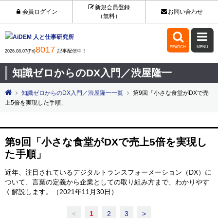
新規会員登録
会員ログイン
お問い合わせ
（無料）


8017
SEARCH
MENU
記事配信中！
2026.08.07(Fri)
知識ゼロからのDX入門／渋屋隆一
知識ゼロからのDX入門／渋屋隆一一覧
第9回「小さな食堂がDXで売
上5倍を実現した手順」
第9回「小さな食堂がDXで売上5倍を実現し
た手順」
近年、注目されているデジタルトランスフォーメーション（DX）に
ついて、言葉の定義から企業としての取り組み方まで、わかりやす
く解説します。（2021年11月30日）
<
1
2
3
>