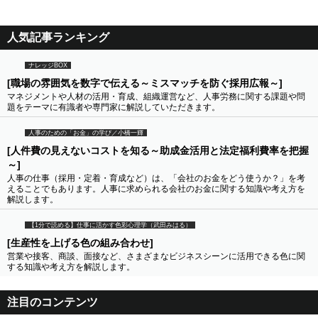
人気記事ランキング
ナレッジBOX
[職場の雰囲気を数字で伝える～ミスマッチを防ぐ採用広報～]
マネジメントや人材の活用・育成、組織運営など、人事労務に関する課題や問
題をテーマに有識者や専門家に解説していただきます。
人事のための「お金」の学び／小橋一輝
[人件費の見えないコストを知る～助成金活用と法定福利費率を把握
～]
人事の仕事（採用・定着・育成など）は、「会社のお金をどう使うか？」を考
えることでもあります。人事に求められる会社のお金に関する知識や考え方を
解説します。
【1分で読める】仕事に活かす色彩心理学（武田みはる）
[生産性を上げる色の組み合わせ]
営業や接客、商談、面接など、さまざまなビジネスシーンに活用できる色に関
する知識や考え方を解説します。
注目のコンテンツ